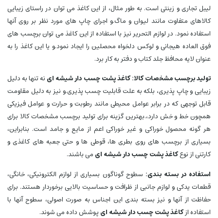
لیبل تجاری و زینتی است. به طور مثال، از این کاغذ می توان در راستای زیبایی
کالاهای متفاوت مانند لیوان و ماگ.و اجرای چاپ های مورد نظر بر روی آنها
استفاده نمود. در لوازم التحریر نیز با استفاده از این کاغذ می توان برچسب های
فوق العاده هیجانی و لوکس دلخواه محصلین را ایجاد نمود.و یا این کاغذ را به
عنوان لایه محافظ جلد کتاب و دفتر به کار برد.
تولید برچسب مشخصات کالا:
کاغذ پشت چسب دار شیشه ای
نه تنها به دلیل
زیبایی و چاپ پذیری، بلکه به علت قابلیت چسب پذیری.و نیز به دلیل مقاومت
قابل توجهی که در برابر عوامل محیطی مانند رطوبت و حرارت و عوامل فیزیکی
همچون خط و خش دارد،.بهترین گزینه برای تولید برچسب مشخصات کالا برای
هر گونه محصول خوراکی و غیر خوراکی اعم از مایع و جامد است. بنابراین،
بسیاری از برچسب های روی بطری ها، قوطی ها و حتی جعبه های کاغذی و
کارتنی از نوع
کاغذ پشت چسب دار شیشه ای
می باشند.
استفاده در بسته بندی:
سطوح گوناگون بسیاری از لوازم الکترونیکی، خانگی،
قطعات یدکی و لوازم جانبی از ظرافت و حساسیت بالایی برخوردار هستند. برای
حفاظت از آنها و نیز بسته بندی این اجناس به صورت اصولی، سطوح آنها با
استفاده از
کاغذ پشت چسب دار شیشه ای
پوشش داده می شوند.