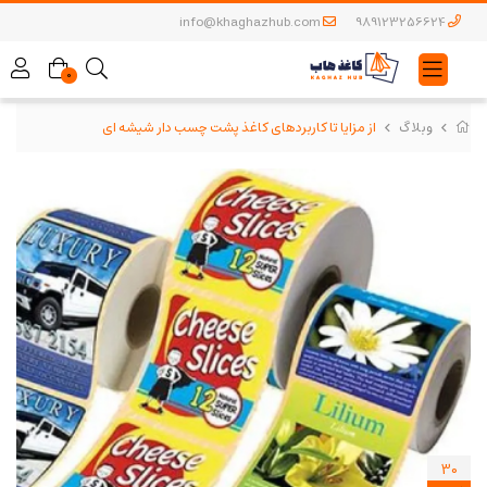
info@khaghazhub.com
989123256624
0
وبلاگ
از مزایا تا کاربردهای کاغذ پشت چسب دار شیشه ای
30