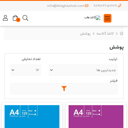
info@khaghazhub.com
989123256624
0
کاغذ گلاسه
پوشش
پوشش
ترتیب
تعداد نمایش
فیلتر