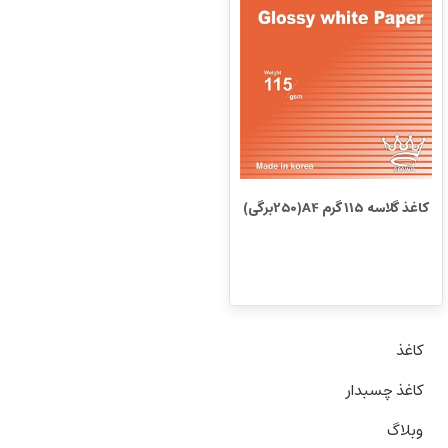
کاغذ گلاسه 115 گرم A4(250برگی)
کاغذ
کاغذ چسبدار
وبلاگ